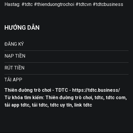
Hastag: #tdtc #thienduongtrochoi #tdtcvn #tdtcbusiness
HƯỚNG DẪN
ĐĂNG KÝ
NẠP TIỀN
RÚT TIỀN
TẢI APP
Thiên đường trò chơi - TDTC - https://tdtc.business/
Từ khóa tìm kiếm: Thiên đường trò chơi, tdtc, tdtc com,
tải app tdtc, tải tdtc, tdtc uy tín, link tdtc