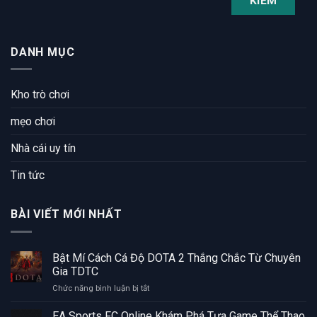
KIẾM
DANH MỤC
Kho trò chơi
mẹo chơi
Nhà cái uy tín
Tin tức
BÀI VIẾT MỚI NHẤT
Bật Mí Cách Cá Độ DOTA 2 Thắng Chắc Từ Chuyên
Gia TDTC
ở
Chức năng bình luận bị tắt
Bật
Mí
EA Sports FC Online Khám Phá Tựa Game Thể Thao