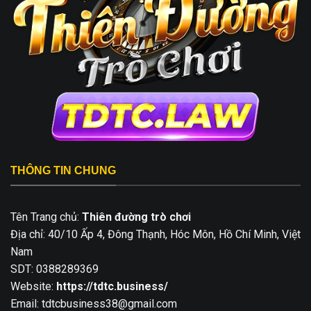
THÔNG TIN CHUNG
Tên Trang chủ:
Thiên đường trò chơi
Địa chỉ: 40/10 Ấp 4, Đông Thạnh, Hóc Môn, Hồ Chí Minh, Việt
Nam
SDT: 0388289369
Website:
https://tdtc.business/
Email:
tdtcbusiness38@gmail.com