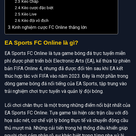
Kèo Chấp
Kèo cược đặc biệt
Kèo Live
Kèo đội vô địch
Kinh nghiệm cược FC Online thắng lớn
EA Sports FC Online là gì?
EA Sports FC Online là tựa game bóng đá trực tuyến miễn
phí được phát triển bởi Electronic Arts (EA), kế thừa từ phiên
bản FIFA Online 4, nhưng đã được đổi tên sau khi EA kết
thúc hợp tác với FIFA vào năm 2023. Đây là một phần trong
dòng game bóng đá nổi tiếng của EA Sports, tập trung vào
trải nghiệm chơi trực tuyến và quản lý đội bóng.
Lối chơi chân thực là một trong những điểm nổi bật nhất của
EA Sports FC Online. Tựa game tái hiện các trận cầu với đồ
họa sắc nét, cơ chế vật lý bóng thực tế và chuyển động cầu
thủ mượt mà. Những cải tiến trong hệ thống điều khiển giúp
người chơi cảm nhận rõ sự khác biệt trong từng pha xử lý