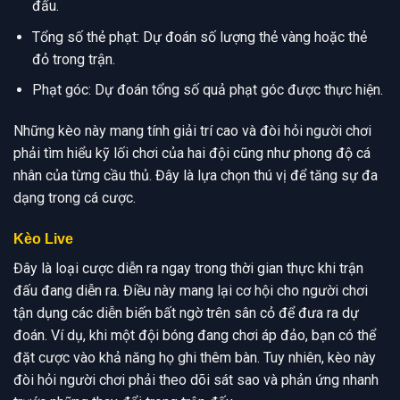
đấu.
Tổng số thẻ phạt: Dự đoán số lượng thẻ vàng hoặc thẻ
đỏ trong trận.
Phạt góc: Dự đoán tổng số quả phạt góc được thực hiện.
Những kèo này mang tính giải trí cao và đòi hỏi người chơi
phải tìm hiểu kỹ lối chơi của hai đội cũng như phong độ cá
nhân của từng cầu thủ. Đây là lựa chọn thú vị để tăng sự đa
dạng trong cá cược.
Kèo Live
Đây là loại cược diễn ra ngay trong thời gian thực khi trận
đấu đang diễn ra. Điều này mang lại cơ hội cho người chơi
tận dụng các diễn biến bất ngờ trên sân cỏ để đưa ra dự
đoán. Ví dụ, khi một đội bóng đang chơi áp đảo, bạn có thể
đặt cược vào khả năng họ ghi thêm bàn. Tuy nhiên, kèo này
đòi hỏi người chơi phải theo dõi sát sao và phản ứng nhanh