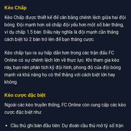
Kèo Chấp
Kèo Chấp được thiết kế để cân bằng chênh lệch giữa hai đội
bóng. Đội mạnh hơn sẽ chấp đội yếu hơn một số bàn thắng,
ví dụ chấp 1.5 bàn. Điều này nghĩa là đội mạnh cần thắng
cách biệt từ 2 bàn trở lên để bạn thắng cược.
Kèo chấp tạo ra sự hấp dẫn hơn trong các trận đấu FC
Online có sự chênh lệch lớn về thực lực. Khi tham gia kèo
này, bạn nên phân tích kỹ đội hình, phong độ của đội bóng
mạnh và khả năng họ có thể thắng với cách biệt lớn hay
không.
Kèo cược đặc biệt
Ngoài các kèo truyền thống, FC Online còn cung cấp các kèo
cược đặc biệt như:
Cầu thủ ghi bàn đầu tiên: Dự đoán cầu thủ mở tỷ số trận