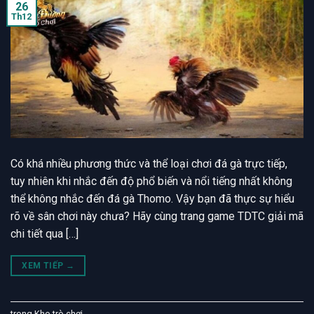
26
Th12
Có khá nhiều phương thức và thể loại chơi đá gà trực tiếp,
tuy nhiên khi nhắc đến độ phổ biến và nổi tiếng nhất không
thể không nhắc đến đá gà Thomo. Vậy bạn đã thực sự hiểu
rõ về sân chơi này chưa? Hãy cùng trang game TDTC giải mã
chi tiết qua […]
XEM TIẾP
→
trong
Kho trò chơi