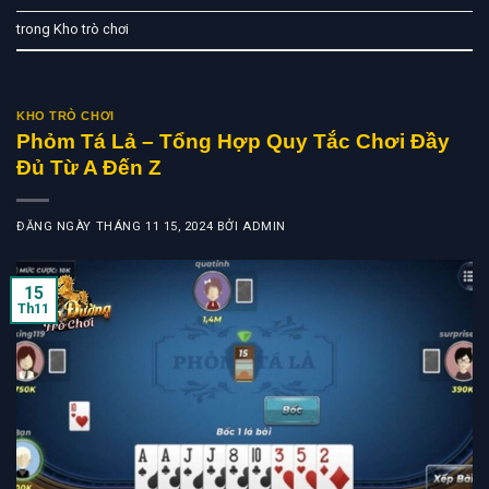
trong
Kho trò chơi
KHO TRÒ CHƠI
Phỏm Tá Lả – Tổng Hợp Quy Tắc Chơi Đầy
Đủ Từ A Đến Z
ĐĂNG NGÀY
THÁNG 11 15, 2024
BỞI
ADMIN
15
Th11