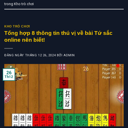
trong
Kho trò chơi
KHO TRÒ CHƠI
Tổng hợp 8 thông tin thú vị về bài Tứ sắc
online nên biết!
ĐĂNG NGÀY
THÁNG 12 26, 2024
BỞI
ADMIN
26
Th12