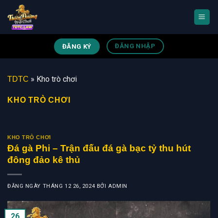
Skip
to
content
ĐĂNG NHẬP
ĐĂNG KÝ
»
Kho trò chơi
TDTC
KHO TRÒ CHƠI
KHO TRÒ CHƠI
Đá gà Phi – Trận đấu đá gà bạc tỷ thu hút
đông đảo kê thủ
ĐĂNG NGÀY
THÁNG 12 26, 2024
BỞI
ADMIN
26