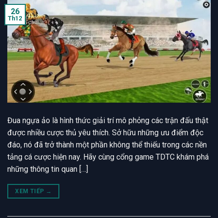
26
Th12
Đua ngựa ảo là hình thức giải trí mô phỏng các trận đấu thật
được nhiều cược thủ yêu thích. Sở hữu những ưu điểm độc
đáo, nó đã trở thành một phần không thể thiếu trong các nền
tảng cá cược hiện nay. Hãy cùng cổng game TDTC khám phá
những thông tin quan […]
XEM TIẾP
→