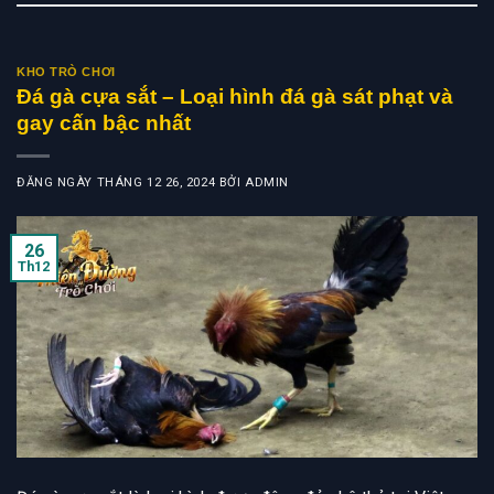
KHO TRÒ CHƠI
Đá gà cựa sắt – Loại hình đá gà sát phạt và
gay cấn bậc nhất
ĐĂNG NGÀY
THÁNG 12 26, 2024
BỞI
ADMIN
26
Th12