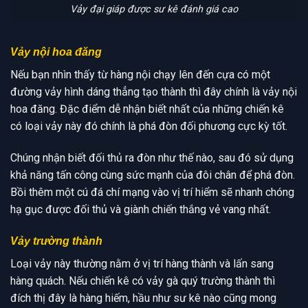
Vảy đại giáp được sư kê đánh giá cao
Vảy nội hoa đăng
Nếu bạn nhìn thấy từ hàng nội chạy lên đến cựa có một
đường vảy hình dáng thẳng tạo thành thì đây chính là vảy nội
hoa đăng. Đặc điểm dễ nhận biết nhất của những chiến kê
có loại vảy này đó chính là phá đòn đối phương cực kỳ tốt.
Chúng nhận biết đối thủ ra đòn như thế nào, sau đó sử dụng
khả năng tấn công cùng sức mạnh của đôi chân để phá đòn.
Bồi thêm một cú đá chí mạng vào vị trí hiểm sẽ nhanh chóng
hạ gục được đối thủ và giành chiến thắng vẻ vang nhất.
Vảy trường thành
Loại vảy này thường nằm ở vị trí hàng thành và lấn sang
hàng quách. Nếu chiến kê có vảy gà quý trường thành thì
đích thị đây là hàng hiếm, hầu như sư kê nào cũng mong