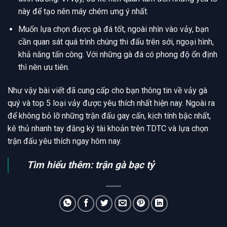
này để tạo nên máy chém ưng ý nhất.
Muốn lựa chọn được gà đá tốt, ngoài nhìn vào vảy, bạn
cần quan sát quá trình chúng thi đấu trên sới, ngoại hình,
khả năng tấn công. Với những gà đá có phong độ ổn định
thì nên ưu tiên.
Như vậy bài viết đã cung cấp cho bạn thông tin về vảy gà
quý và top 5 loại vảy được yêu thích nhất hiện nay. Ngoài ra
để không bỏ lỡ những trận đấu gay cấn, kịch tính bậc nhất,
kê thủ nhanh tay đăng ký tài khoản trên TDTC và lựa chọn
trận đấu yêu thích ngay hôm nay.
Tìm hiểu thêm:
trận gà bạc tỷ