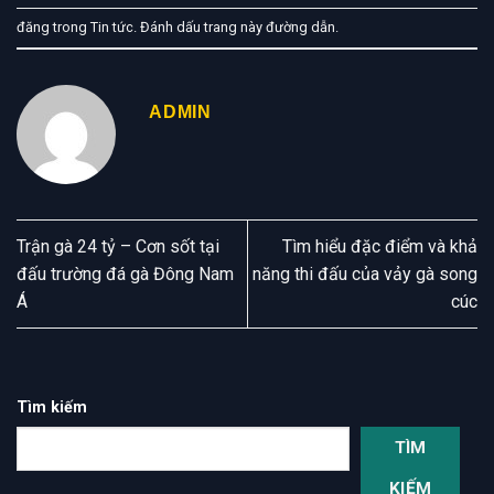
đăng trong
Tin tức
. Đánh dấu trang này
đường dẫn
.
ADMIN
Trận gà 24 tỷ – Cơn sốt tại
Tìm hiểu đặc điểm và khả
đấu trường đá gà Đông Nam
năng thi đấu của vảy gà song
Á
cúc
Tìm kiếm
TÌM
KIẾM