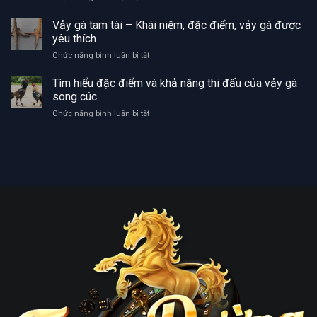
Hội
Top
Tham
Săn
3
Vảy gà tam tài – Khái niệm, đặc điểm, vảy gà được
gia
Thưởng
bí
vào
yêu thích
Lớn
kíp
sân
ở
Chức năng bình luận bị tắt
chơi
chơi
Vảy
bắn
đổi
gà
Tìm hiểu đặc điểm và khả năng thi đấu của vảy gà
cá
thưởng
tam
Long
song cúc
3D
tài
Thần
thú
ở
Chức năng bình luận bị tắt
–
chuẩn
vị
Tìm
Khái
nhất
hiểu
niệm,
tại
đặc
đặc
TDTC
điểm
điểm,
và
vảy
khả
gà
năng
được
thi
yêu
đấu
thích
của
vảy
gà
song
cúc