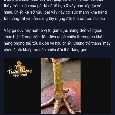
thấy trên chân của gà đá có tổ hợp 3 vảy nhỏ xếp lại với
nhau. Chiến kê sở hữu loại vảy này có sức mạnh, khả năng
tấn công tốt và sẵn sàng lấy mạng đối thủ bất cứ lúc nào.
Vảy gà quý này nằm ở vị trí gần cựa, mang đến vẻ ngoài
khác biệt. Trong trận đấu diễn ra gà chiến thường có khả
năng phòng thủ tốt, lì đòn và háu chiến. Chúng trở thành “máy
chém”, nỗi khiếp sợ của nhiều đối thủ đáng gờm.