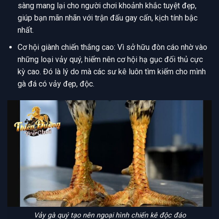
sàng mang lại cho người chơi khoảnh khắc tuyệt đẹp,
giúp bạn mãn nhãn với trận đấu gay cấn, kịch tính bậc
nhất.
Cơ hội giành chiến thắng cao: Vì sở hữu đòn cáo nhờ vào
những loại vảy quý, hiếm nên cơ hội hạ gục đối thủ cực
kỳ cao. Đó là lý do mà các sư kê luôn tìm kiếm cho mình
gà đá có vảy đẹp, độc.
Vảy gà quý tạo nên ngoại hình chiến kê độc đáo